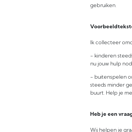
gebruiken.
Voorbeeldtekst
Ik collecteer omd
- kinderen steed
nu jouw hulp nodi
- buitenspelen o
steeds minder geb
buurt. Help je m
Heb je een vraag
Wij helpen je gra