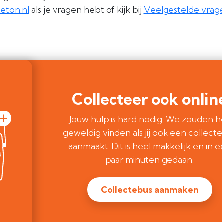
eton.nl
als je vragen hebt of kijk bij
Veelgestelde vrag
Collecteer ook onlin
Jouw hulp is hard nodig. We zouden h
geweldig vinden als jij ook een collect
aanmaakt. Dit is heel makkelijk en in 
paar minuten gedaan.
Collectebus aanmaken