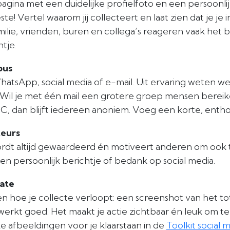
agina met een duidelijke profielfoto en een persoonl
te! Vertel waarom jij collecteert en laat zien dat je je i
milie, vrienden, buren en collega’s reageren vaak het 
tje.
bus
 WhatsApp, social media of e-mail. Uit ervaring weten
 Wil je met één mail een grotere groep mensen bereik
, dan blijft iedereen anoniem. Voeg een korte, enthou
teurs
dt altijd gewaardeerd én motiveert anderen om ook 
en persoonlijk berichtje of bedank op social media.
ate
ien hoe je collecte verloopt: een screenshot van het t
werkt goed. Het maakt je actie zichtbaar én leuk om t
 afbeeldingen voor je klaarstaan in de
Toolkit social 