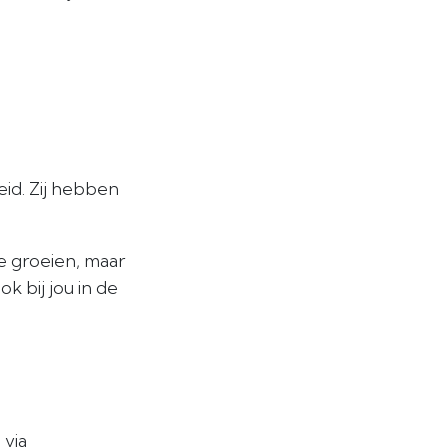
eid. Zij hebben
e groeien, maar
k bij jou in de
 via