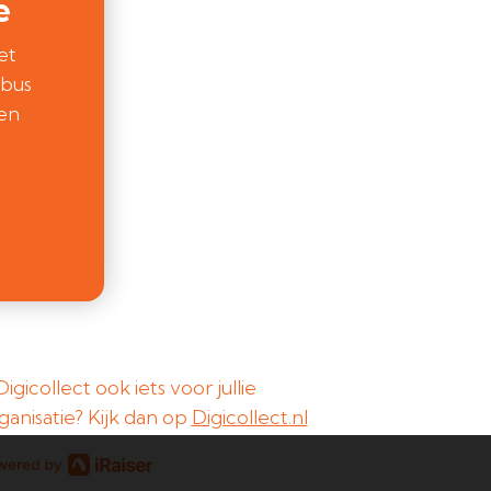
e
et
ebus
een
 Digicollect ook iets voor jullie
ganisatie? Kijk dan op
Digicollect.nl