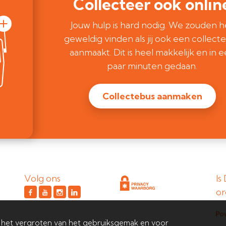
Collecteer ook onlin
Jouw hulp is hard nodig. We zouden h
geweldig vinden als jij ook een collect
aanmaakt. Dit is heel makkelijk en in 
paar minuten gedaan.
Collectebus aanmaken
Volg ons
Is
or
 het vergroten van het gebruiksgemak en voor