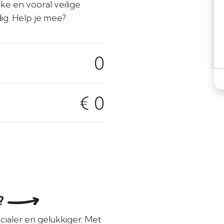
ke en vooral veilige
ig. Help je mee?
0
€ 0
e?
cialer en gelukkiger. Met