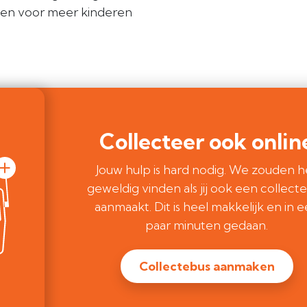
len voor meer kinderen
Collecteer ook onlin
Jouw hulp is hard nodig. We zouden h
geweldig vinden als jij ook een collect
aanmaakt. Dit is heel makkelijk en in 
paar minuten gedaan.
Collectebus aanmaken