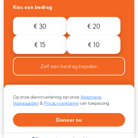
Kies een bedrag
€ 30
€ 20
€ 15
€ 10
Zelf een bedrag bepalen
Op onze dienstverlening zijn onze
Algemene
Voorwaarden
&
Privacyverklaring
van toepassing.
Doneer nu