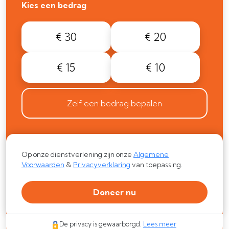
Kies een bedrag
€ 30
€ 20
€ 15
€ 10
Zelf een bedrag bepalen
Op onze dienstverlening zijn onze
Algemene
Voorwaarden
&
Privacyverklaring
van toepassing.
Doneer nu
De privacy is gewaarborgd.
Lees meer