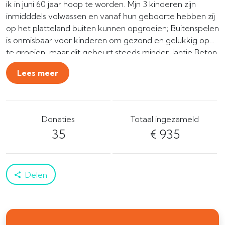
ik in juni 60 jaar hoop te worden. Mjn 3 kinderen zijn
inmidddels volwassen en vanaf hun geboorte hebben zij
op het platteland buiten kunnen opgroeien; Buitenspelen
is onmisbaar voor kinderen om gezond en gelukkig op
te groeien, maar dit gebeurt steeds minder. Jantje Beton
helpt kinderen weer naar buiten, ook bij jou in de buurt.
Lees meer
Want elkaar fysiek ontmoeten is van jongs af aan beter
om elkaar te leren kennen, te communiceren en lief te
hebben.
Donaties
Totaal ingezameld
35
€ 935
Delen