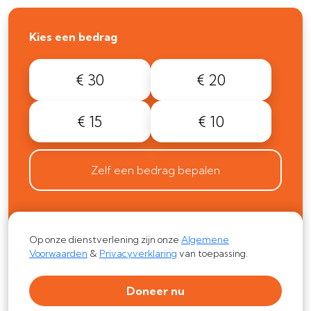
Kies een bedrag
€ 30
€ 20
€ 15
€ 10
Zelf een bedrag bepalen
Op onze dienstverlening zijn onze
Algemene
Voorwaarden
&
Privacyverklaring
van toepassing.
Doneer nu