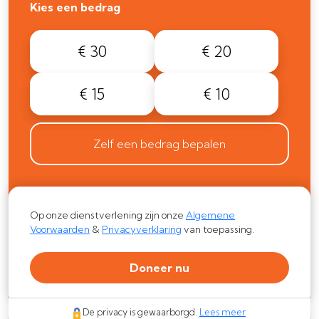
Kies een bedrag
€ 30
€ 20
€ 15
€ 10
Zelf een bedrag bepalen
Op onze dienstverlening zijn onze
Algemene
Voorwaarden
&
Privacyverklaring
van toepassing.
Doneer nu
De privacy is gewaarborgd.
Lees meer