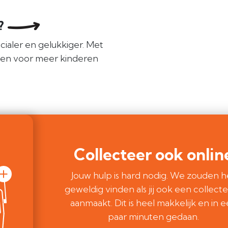
e?
cialer en gelukkiger. Met
len voor meer kinderen
Collecteer ook onlin
Jouw hulp is hard nodig. We zouden h
geweldig vinden als jij ook een collect
aanmaakt. Dit is heel makkelijk en in 
paar minuten gedaan.