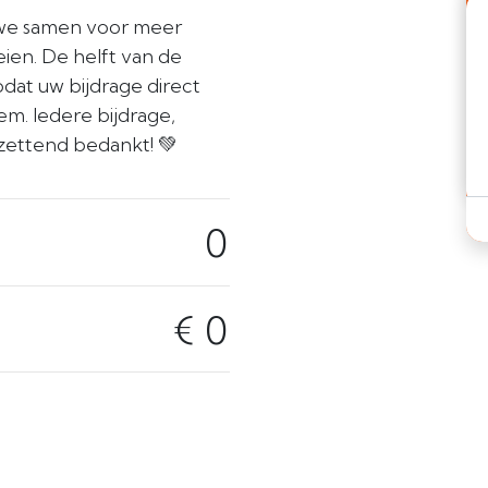
 we samen voor meer
ien. De helft van de
dat uw bijdrage direct
m. Iedere bijdrage,
ntzettend bedankt! 💚
0
€ 0