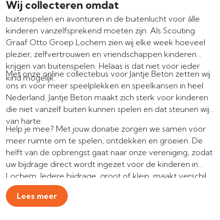
Wij collecteren omdat
buitenspelen en avonturen in de buitenlucht voor álle
kinderen vanzelfsprekend moeten zijn. Als Scouting
Graaf Otto Groep Lochem zien wij elke week hoeveel
plezier, zelfvertrouwen en vriendschappen kinderen
krijgen van buitenspelen. Helaas is dat niet voor ieder
Met onze online collectebus voor Jantje Beton zetten wij
kind mogelijk.
ons in voor meer speelplekken en speelkansen in heel
Nederland. Jantje Beton maakt zich sterk voor kinderen
die niet vanzelf buiten kunnen spelen en dat steunen wij
van harte.
Help je mee? Met jouw donatie zorgen we samen voor
meer ruimte om te spelen, ontdekken en groeien. De
helft van de opbrengst gaat naar onze vereniging, zodat
uw bijdrage direct wordt ingezet voor de kinderen in
Lochem. Iedere bijdrage, groot of klein, maakt verschil.
Alvast ontzettend bedankt! 💚
Lees meer