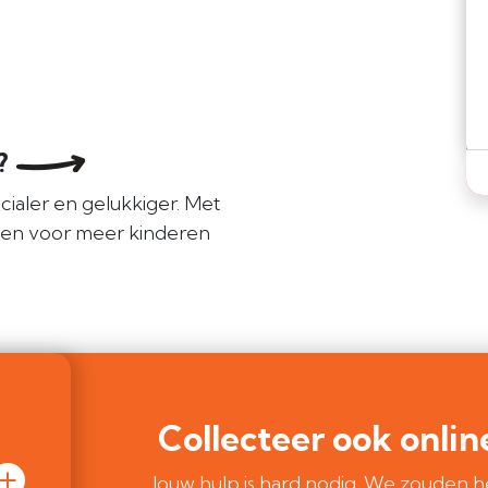
e?
cialer en gelukkiger. Met
len voor meer kinderen
Collecteer ook onlin
Jouw hulp is hard nodig. We zouden h