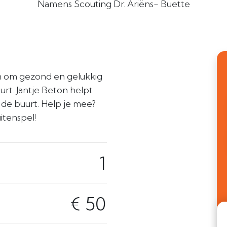
Namens Scouting Dr. Ariëns- Buette
en om gezond en gelukkig
rt. Jantje Beton helpt
n de buurt. Help je mee?
itenspel!
1
€ 50