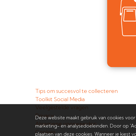
Tips om succesvol te collecteren
Toolkit Social Media
Veelgestelde vragen
Privacy
Deze website maakt gebruik van cookies voor
Algemene voorwaarden
marketing- en analysedoeleinden. Door op 'Ac
Cookies
plaatsen van deze cookies. Wanneer je kiest vo