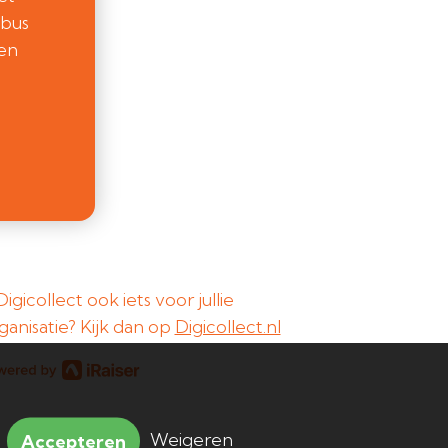
ebus
een
 Digicollect ook iets voor jullie
ganisatie? Kijk dan op
Digicollect.nl
Weigeren
Accepteren