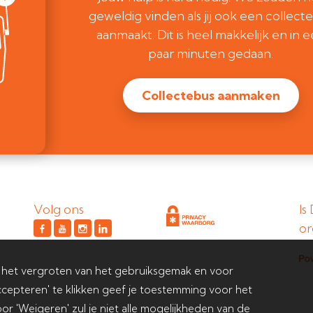
geweldig vinden als jij ook een collect
aanmaakt. Dit is heel makkelijk en in 
paar minuten gedaan.
Collectebus aanmaken
Volg ons
Is
or
 het vergroten van het gebruiksgemak en voor
cepteren' te klikken geef je toestemming voor het
or 'Weigeren' zul je niet alle mogelijkheden van de