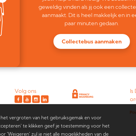
geweldig vinden als jij ook een collect
aanmaakt. Dit is heel makkelijk en in 
paar minuten gedaan.
Collectebus aanmaken
Volg ons
Is
or
 het vergroten van het gebruiksgemak en voor
cepteren' te klikken geef je toestemming voor het
or 'Weigeren' zul je niet alle mogelijkheden van de