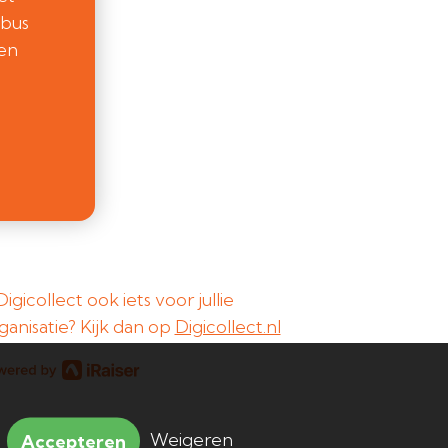
ebus
een
 Digicollect ook iets voor jullie
ganisatie? Kijk dan op
Digicollect.nl
Weigeren
Accepteren