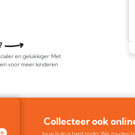
e?
cialer en gelukkiger. Met
len voor meer kinderen
Collecteer ook onlin
Jouw hulp is hard nodig. We zouden h