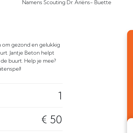
Namens Scouting Dr. Ariëns- Buette
en om gezond en gelukkig
rt. Jantje Beton helpt
n de buurt. Help je mee?
itenspel!
1
€ 50