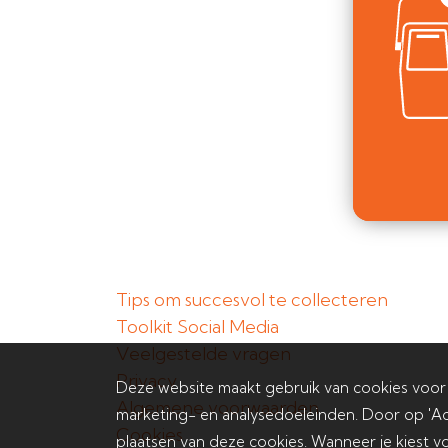
Tips om succesvol te collecteren
Toolkit Social Media
Veelgestelde vragen
Privacy
Deze website maakt gebruik van cookies voor
Algemene voorwaarden
marketing- en analysedoeleinden. Door op 'Ac
Cookies
plaatsen van deze cookies. Wanneer je kiest vo