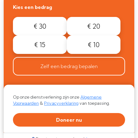
Kies een bedrag
€ 30
€ 20
€ 15
€ 10
Zelf een bedrag bepalen
Op onze dienstverlening zijn onze
Algemene
Voorwaarden
&
Privacyverklaring
van toepassing.
Doneer nu