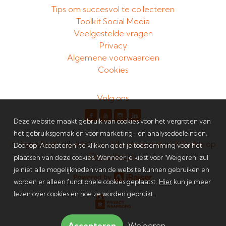
Tips om succesvol te collecteren
Toolkit Social Media
Veelgestelde vragen
Privacy
Algemene voorwaarden
Cookies
Volg ons
Deze website maakt gebruik van cookies voor het vergroten van
het gebruiksgemak en voor marketing- en analysedoeleinden.
Is Digicollect ook iets voor jullie organisatie? Kijk dan op
Door op 'Accepteren' te klikken geef je toestemming voor het
Digicollect.nl
plaatsen van deze cookies. Wanneer je kiest voor 'Weigeren' zul
je niet alle mogelijkheden van de website kunnen gebruiken en
worden er alleen functionele cookies geplaatst.
Hier
kun je meer
lezen over cookies en hoe ze worden gebruikt.
Accepteren
Weigeren