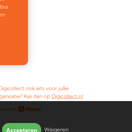
ebus
een
 Digicollect ook iets voor jullie
ganisatie? Kijk dan op
Digicollect.nl
Weigeren
Accepteren