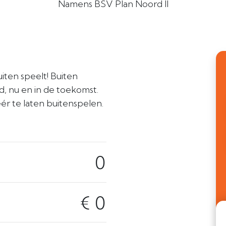
Namens BSV Plan Noord II
iten speelt! Buiten
nd, nu en in de toekomst.
r te laten buitenspelen.
0
€ 0