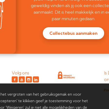
geweldig vinden als jij ook een collect
aanmaakt. Dit is heel makkelijk en in 
paar minuten gedaan.
Collectebus aanmaken
Volg ons
Is
or
 het vergroten van het gebruiksgemak en voor
cepteren' te klikken geef je toestemming voor het
or 'Weigeren' zul je niet alle mogelijkheden van de