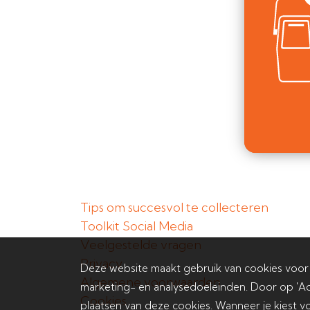
Tips om succesvol te collecteren
Toolkit Social Media
Veelgestelde vragen
Privacy
Deze website maakt gebruik van cookies voor
Algemene voorwaarden
marketing- en analysedoeleinden. Door op 'Ac
Cookies
plaatsen van deze cookies. Wanneer je kiest vo