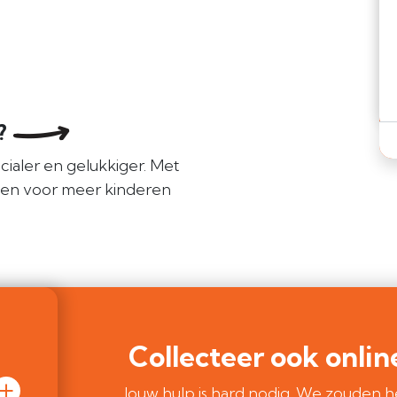
e?
cialer en gelukkiger. Met
len voor meer kinderen
Collecteer ook onlin
Jouw hulp is hard nodig. We zouden h