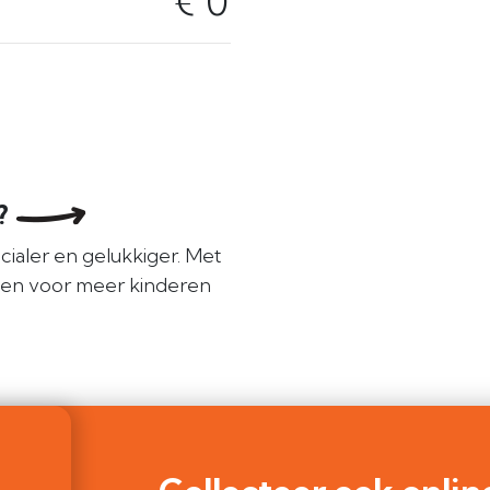
€ 0
e?
cialer en gelukkiger. Met
len voor meer kinderen