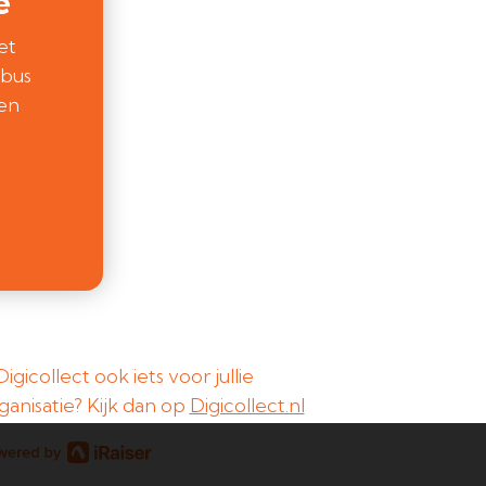
e
et
ebus
een
 Digicollect ook iets voor jullie
ganisatie? Kijk dan op
Digicollect.nl