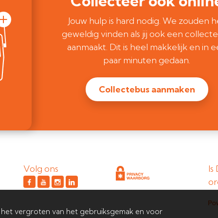
Collecteer ook onlin
Jouw hulp is hard nodig. We zouden h
geweldig vinden als jij ook een collect
aanmaakt. Dit is heel makkelijk en in 
paar minuten gedaan.
Collectebus aanmaken
Volg ons
Is
or
 het vergroten van het gebruiksgemak en voor